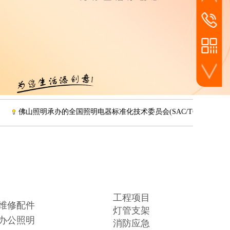
家装线下店面零售
24小时
159-3483
工程工装渠道批发
佛山照明承办的全国照明电器标准化技术委员会(SAC/TC 224)年会
工程项目
维修配件
灯管支架
办公照明
消防应急