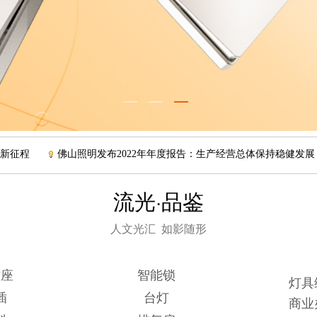
征程
佛山照明发布2022年年度报告：生产经营总体保持稳健发展
流光·品鉴
人文光汇 如影随形
插座
智能
锁
灯具
插
台灯
商业